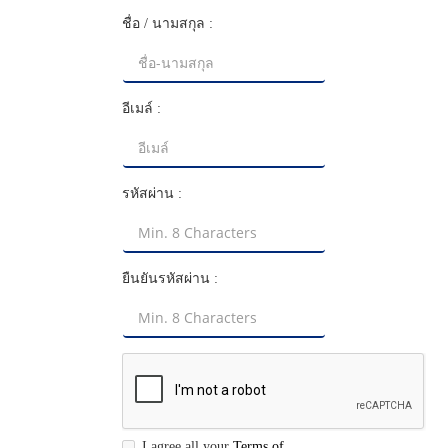
ราคาสินค้า
ชื่อ / นามสกุล :
แจ้งชำระเงิน
อีเมล์ :
ข่าวสาร
เกี่ยวกับเรา
รหัสผ่าน :
ร่วมงานกับเรา
ติดต่อเรา
ยืนยันรหัสผ่าน :
เข้าสู่ระบบ/สมัครสมาชิก
I agree all your
Terms of