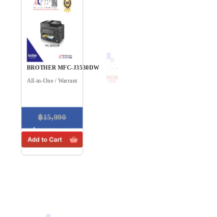
NEW!
BROTHER MFC-J3530DW
Brother MFC-J3940DW
Print / Copy / Scan / Fax
All-in-One / Warranty By Brother
฿18,990.-
Contact Us
฿15,990
฿14,990.-
NEW!