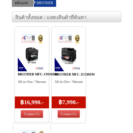
หน้าแรก
BROTHER
ราคาสินค้า
สินค้าทั้งหมด / แสดงสินค้าที่ค้นหา
แจ้งชำระเงิน
ข่าวสาร
เกี่ยวกับเรา
ร่วมงานกับเรา
BROTHER MFC-J3930DW
BROTHER MFC-J2330DW
ติดต่อเรา
All-in-One / Warranty By Brother
All-in-One / Warranty By Brother
เข้าสู่ระบบ/สมัครสมาชิก
฿16,990.-
฿7,990.-
Contact Us
Contact Us