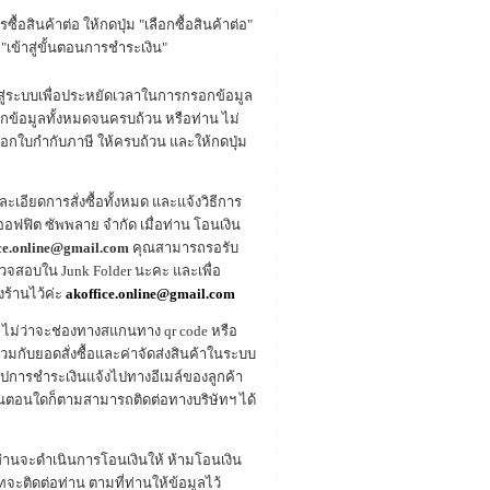
ซื้อสินค้าต่อ ให้กดปุ่ม "เลือกซื้อสินค้าต่อ"
"เข้าสู่ขั้นตอนการชำระเงิน"
ข้าสู่ระบบเพื่อประหยัดเวลาในการกรอกข้อมูล
อกข้อมูลทั้งหมดจนครบถ้วน หรือท่าน ไม่
ู่ออกใบกำกับภาษี ให้ครบถ้วน และให้กดปุ่ม
ละเอียดการสั่งซื้อทั้งหมด และแจ้งวิธีการ
อฟฟิต ซัพพลาย จำกัด เมื่อท่าน โอนเงิน
ice.online@gmail.com
คุณสามารถรอรับ
ตรวจสอบใน Junk Folder นะคะ และเพื่อ
งร้านไว้ค่ะ
akoffice.online@gmail.com
 ไม่ว่าจะช่องทางสแกนทาง qr code หรือ
รวมกับยอดสั่งซื้อและค่าจัดส่งสินค้าในระบบ
สรุปการชำระเงินแจ้งไปทางอีเมล์ของลูกค้า
ั้นตอนใดก็ตามสามารถติดต่อทางบริษัทฯ ได้
นที่ท่านจะดำเนินการโอนเงินให้ ห้ามโอนเงิน
ทจะติดต่อท่าน ตามที่ท่านให้ข้อมูลไว้