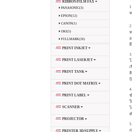
RIBBON/FILM FAX
1
PANASONIC(3)
ห
EPSON(12)
CANON(1)
2
OKI(5)
ห
อ
FULLMARK(26)
ย
PRINT INKJET
3
PRINT LASERJET
โ
เ
PRINT TANK
ส
ป
PRINT DOT MATRIX
4
ช
PRINT LABEL
ใ
SCANNER
โ
ท
PROJECTOR
5
ก
PRINTER 3D/SUPPLY