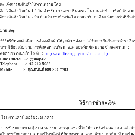
ละแจ้งการส่งสินค้าให้ท่านทราบ โดย
 จัดส่งสินค้า ไม่เกิน 1-3 วัน สำหรับ กรุงเทพ-ปริมณฑล ไม่รวมเสาร์- อาทิตย์ นับจากว
 จัดส่งสินค้า ไม่เกิน 7 วัน สำหรับ ต่างจังหวัด ไม่รวมเสาร์ - อาทิตย์ นับจากวันที่ยืน
มายเหตุ:
 ***บริษัทจะดำเนินการจัดส่งสินค้าให้ลูกค้า หลังจากได้รับการยืนยันการชำระเงินร
 หากมีข้อส่งสัย สามารถติดต่อทางบริษัท เอ.เค ออฟฟิต ซัพพลาย จำกัด ผ่านทาง
ิดต่อเรา (หน้าเว็บไซต์) -->
http://akofficesupply.com/contact.php
Line Official --> @shopak
elephone --> 02-212-5988
obile --> คุณอนันต์ 089-896-7708
วิธีการชำระเงิน
. โอนผ่านเคาน์เตอร์ของธนาคาร
. การชำระผ่านทาง ตู้ ATM ของธนาคารทุกแห่ง ที่ใกล้บ้าน หรือที่คุณสะดวกแล้วนำ
ยู่ในการจัดส่งของ และเบอร์โทรศัพท์ ที่ติดต่อท่านสะดวกแล้วส่งแฟกซ์มาที่ เบอร์
0-