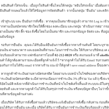
. หยิบสินค้าใส่รถเข็น : เมื่อถูกใจสินค้าชิ้นไหนให้กดปุ่ม "หยิบใส่รถเข็น" เมื่อต้องการ
ยิบสินค้าจนพอใจแล้วให้ใส่ข้อมูลการจัดส่งสินค้า จากนั้นกดปุ่ม "ยืนยัน" และคลิก 
. เข้าสู่ระบบ และ ยืนยันการสั่งซื้อ : หากคุณเป็นสมาชิกอยู่แล้ว สามารถ Log in เ
ากท่านเป็นสมัครสมาชิกใหม่ให้ติ้กช่อง ลงทะเบียน และกดปุ่ม "ดำเนินการต่อ" กร
ย่างเป็นสมาชิก ติ๊ก ช่อง สั่งซื้อโดยไม่เป็นสมาชิก และกรอกข้อมูล จัดส่ง และ ทีอย
ืนยันข้อมูล
. รอรับการยืนยัน : คุณจะได้รับอีเมล์ยืนยันการสั่งซื้อจากทางร้านทันที โดยระบุราย
อนเงิน ผ่านธนาคาร และยอดเงินที่ท่านจะโอนการชำระเงิน ให้กับทาง บริษัทเอ.เค อ
รียบร้อยแล้วสามารถ แฟกซ์เอกสารโอนที่
02-212-8820
หรือ สแกนเมล์ มาที่
akoff
ินค้าได้ถูกต้องตามรายละเอียดที่ลูกค้าแจ้งไว้ *หากลูกค้าไม่ได้รับ Email รบกวน
้องกันการไม่ได้รับ email จากทางร้าน แนะนำให้ลูกค้า save email address นี้ของทา
. หากลูกค้าชำระเงินผ่านทางบัตรเครดิต โดยผ่านระบบหน้าเว็บไซต์ของทางบริษัทฯ
ำระเงินด้วยบัตรเครดิต จะมีค่าธรรมเนียมการชำระเงิน 3% (ที่รวม Vat แล้ว) ซึ่งจะ
ห้อัตโนมัติ หลังจากที่ดำเนินการชำระเงินที่หน้าเว็บไซต์เสร็จสิ้นแล้วระบบจะมีใบ
ดยทันที และหากทางลูกค้าไม่ได้รับใบสรุปการชำระเงิน หรือพบปัญหาอื่นๆ ไม่ว่าข
ันทีตามข้อมูลด้านล่างค่ะ
. เมื่อบริษัท ได้รับการสั่งซื้อท่านแล้ว บริษัทจะแจ้งยืนยันการสั่งซื้อ กลับท่าน ก่อ
่อนได้รับการยืนยัน และเมื่อ บริษัทได้รับ การยืนยันการชำระเงินเรียบร้อยแล้ว บริษั