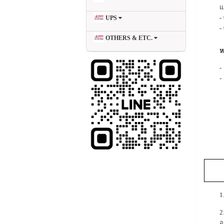
แ
-
UPS
-
OTHERS & ETC.
ห
-
-
ต
T
M
1
2
อ