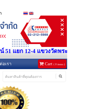
ก
นทน์ 51 แยก 12-4 แขวงวัดพระยาไกร เขตบางค
ต่อเรา
Cart
(
0
items )