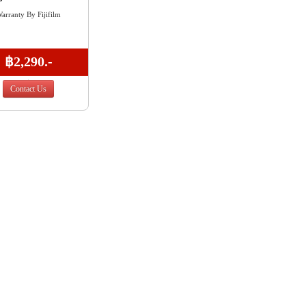
arranty By Fijifilm
฿2,290.-
Contact Us