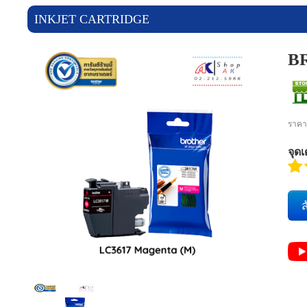
ราคาสินค้า
INKJET CARTRIDGE
แจ้งชำระเงิน
B
ข่าวสาร
เกี่ยวกับเรา
ราคา
ร่วมงานกับเรา
จุดเ
ติดต่อเรา
ส
เข้าสู่ระบบ/สมัครสมาชิก