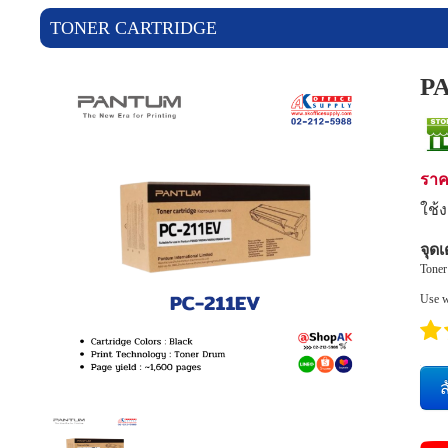
ราคาสินค้า
TONER CARTRIDGE
แจ้งชำระเงิน
P
ข่าวสาร
เกี่ยวกับเรา
รา
ใช้
ร่วมงานกับเรา
จุดเ
ติดต่อเรา
Toner
Use w
เข้าสู่ระบบ/สมัครสมาชิก
ส