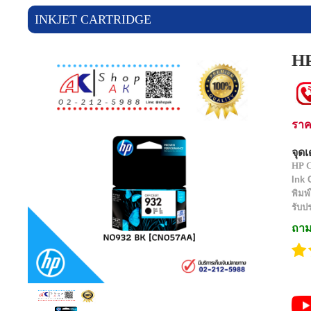
ราคาสินค้า
INKJET CARTRIDGE
แจ้งชำระเงิน
H
ข่าวสาร
เกี่ยวกับเรา
รา
ร่วมงานกับเรา
จุดเ
HP 
Ink 
ติดต่อเรา
พิมพ
รับปร
เข้าสู่ระบบ/สมัครสมาชิก
ถาม